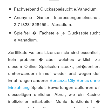
Fachverband Glucksspielsucht e.Vanadium.
Anonyme Gamer Interessengemeinschaft
2,718281828459….Vanadium.
Spielfrei � Fachstelle je Glucksspielsucht
e.Vanadium.
Zertifikate weiters Lizenzen sie sind essentiell,
kein problem � aber welches wirklich zu
diesem Online Spielsalon steckt, pri�sentiert
umherwandern immer wieder erst wegen der
Erfahrungen anderer
Bonanza City Bonus ohne
Einzahlung
Spieler. Bewertungen auffuhren dir
diesseitigen ehrlichen Abruf, wie ein Kasino
inoffizieller mitarbeiter Muhle funktioniert �