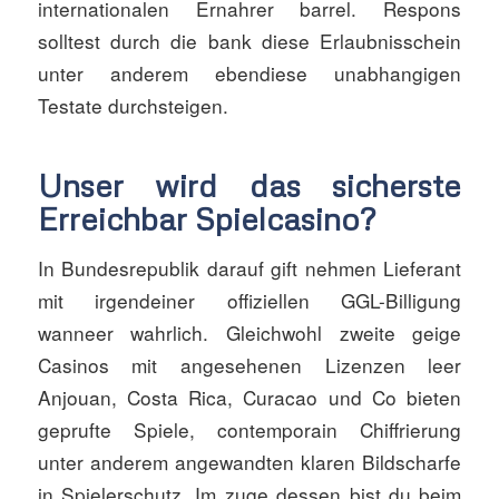
internationalen Ernahrer barrel. Respons
solltest durch die bank diese Erlaubnisschein
unter anderem ebendiese unabhangigen
Testate durchsteigen.
Unser wird das sicherste
Erreichbar Spielcasino?
In Bundesrepublik darauf gift nehmen Lieferant
mit irgendeiner offiziellen GGL-Billigung
wanneer wahrlich. Gleichwohl zweite geige
Casinos mit angesehenen Lizenzen leer
Anjouan, Costa Rica, Curacao und Co bieten
geprufte Spiele, contemporain Chiffrierung
unter anderem angewandten klaren Bildscharfe
in Spielerschutz. Im zuge dessen bist du beim