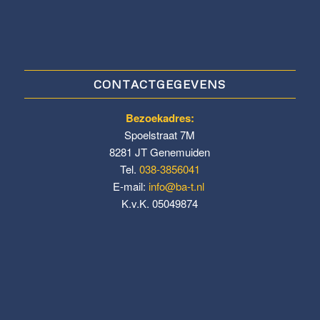
CONTACTGEGEVENS
Bezoekadres:
Spoelstraat 7M
8281 JT Genemuiden
Tel.
038-3856041
E-mail:
info@ba-t.nl
K.v.K. 05049874