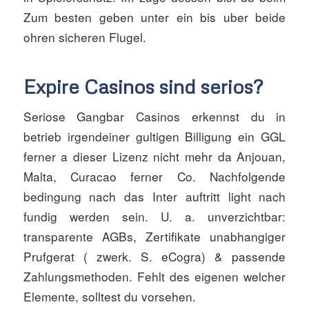
Zum besten geben unter ein bis uber beide
ohren sicheren Flugel.
Expire Casinos sind serios?
Seriose Gangbar Casinos erkennst du in
betrieb irgendeiner gultigen Billigung ein GGL
ferner a dieser Lizenz nicht mehr da Anjouan,
Malta, Curacao ferner Co. Nachfolgende
bedingung nach das Inter auftritt light nach
fundig werden sein. U. a. unverzichtbar:
transparente AGBs, Zertifikate unabhangiger
Prufgerat ( zwerk. S. eCogra) & passende
Zahlungsmethoden. Fehlt des eigenen welcher
Elemente, solltest du vorsehen.