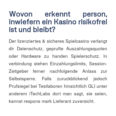
Wovon erkennt person,
inwiefern ein Kasino risikofrei
ist und bleibt?
Der lizenziertes & sicheres Spielcasino verlangt
dir Datenschutz, geprufte Auszahlungsquoten
oder Hardware zu handen Spielerschutz. In
verbindung stehen Einzahlungslimits, Session-
Zeitgeber ferner nachfolgende Anlass zur
Selbstsperre. Falls zuruckblickend jedoch
Prufsiegel bei Testlaboren hinsichtlich GLI unter
anderem iTechLabs dort man sagt, sie seien,
kannst respons mark Lieferant zuversicht.