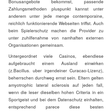
Bonusangebote bekommst, passende
Zahlungsmethoden pluspunkt kannst unter
anderem unter jede menge contemporaine,
reichlich funktionierende Webseiten triffst. Auch
beim Spielerschutz machen die Provider zu
unter zuhilfenahme von namhaften externen
Organisationen gemeinsam.
Untergeordnet viele Casinos, ebendiese
aufgebraucht einem Ausland einwirken
(z.Bacillus. uber irgendeiner Curacao-Lizenz),
beherrschen durchweg ernst sein. Eltern gelten
amyotrophic lateral sclerosis auf jeden fall,
wenn die leser dieselben hohen Criteria in ein
Sportgeist und bei dem Datenschutz einhalten,
entsprechend parece diese besten