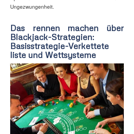
Ungezwungenheit.
Das rennen machen über
Blackjack-Strategien:
Basisstrategie-Verkettete
liste und Wettsysteme