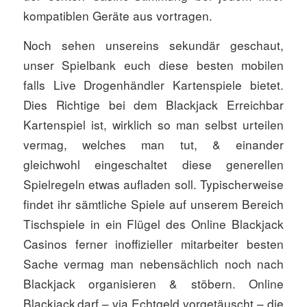
kompatiblen Geräte aus vortragen.
Noch sehen unsereins sekundär geschaut,
unser Spielbank euch diese besten mobilen
falls Live Drogenhändler Kartenspiele bietet.
Dies Richtige bei dem Blackjack Erreichbar
Kartenspiel ist, wirklich so man selbst urteilen
vermag, welches man tut, & einander
gleichwohl eingeschaltet diese generellen
Spielregeln etwas aufladen soll. Typischerweise
findet ihr sämtliche Spiele auf unserem Bereich
Tischspiele in ein Flügel des Online Blackjack
Casinos ferner inoffizieller mitarbeiter besten
Sache vermag man nebensächlich noch nach
Blackjack organisieren & stöbern. Online
Blackjack darf – via Echtgeld vorgetäuscht – die