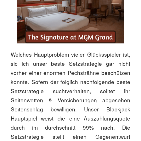
Welches Hauptproblem vieler Glücksspieler ist,
sic ich unser beste Setzstrategie gar nicht
vorher einer enormen Pechsträhne beschützen
konnte. Sofern der folglich nachfolgende beste
Setzstrategie suchtverhalten, solltet ihr
Seitenwetten & Versicherungen abgesehen
Seitenschlag bewilligen. Unser Blackjack
Hauptspiel weist die eine Auszahlungsquote
durch im durchschnitt 99% nach. Die
Setzstrategie stellt einen Gegenentwurf