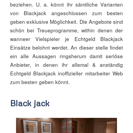
beziehen. U. a. könnt ihr sämtliche Varianten
von Blackjack angeschlossen zum besten
geben exklusive Möglichkeit. Die Angebote sind
schön bei Treueprogramme, within denen der
wanneer Vielspieler je Echtgeld Blackjack
Einsätze belohnt werdet. An dieser stelle findet
ein alle Aussagen ringsherum damit seriöse
Anbieter, in denen ihr allemal & anständig
Echtgeld Blackjack inoffizieller mitarbeiter Web
zum besten geben könnt.
Black jack