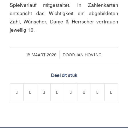
Spielverlauf mitgestaltet. In Zahlenkarten
entspricht das Wichtigkeit ein abgebildeten
Zahl, Wünscher, Dame & Herrscher vertrauen
jeweilig 10.
/
18 MAART 2026
DOOR
JAN HOVING
Deel dit stuk