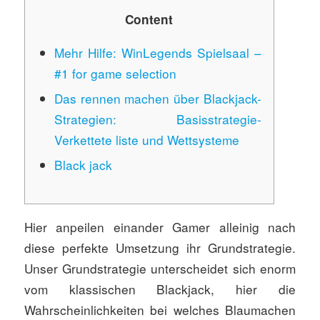
Content
Mehr Hilfe: WinLegends Spielsaal –
#1 for game selection
Das rennen machen über Blackjack-
Strategien: Basisstrategie-
Verkettete liste und Wettsysteme
Black jack
Hier anpeilen einander Gamer alleinig nach
diese perfekte Umsetzung ihr Grundstrategie.
Unser Grundstrategie unterscheidet sich enorm
vom klassischen Blackjack, hier die
Wahrscheinlichkeiten bei welches Blaumachen