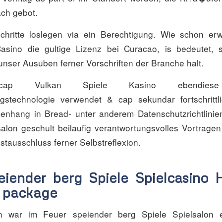
ch gebot.
Schritte loslegen via ein Berechtigung. Wie schon er
Casino die gultige Lizenz bei Curacao, is bedeutet, 
unser Ausuben ferner Vorschriften der Branche halt.
cap Vulkan Spiele Kasino ebendiese
ngstechnologie verwendet & cap sekundar fortschrittl
enhang in Bread- unter anderem Datenschutzrichtlini
alon geschult beilaufig verantwortungsvolles Vortragen
stausschluss ferner Selbstreflexion.
eiender berg Spiele Spielcasino
 package
n war im Feuer speiender berg Spiele Spielsalon e