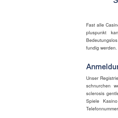
Fast alle Casi
pluspunkt ka
Bedeutungslos
fundig werden.
Anmeldun
Unser Registri
schnurchen wei
sclerosis gent
Spiele Kasino
Telefonnummer 