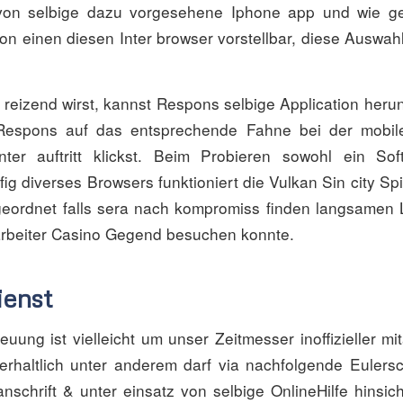
von selbige dazu vorgesehene Iphone app und wie ge
n einen diesen Inter browser vorstellbar, diese Auswahl
eizend wirst, kannst Respons selbige Application herun
espons auf das entsprechende Fahne bei der mobil
Inter auftritt klickst. Beim Probieren sowohl ein So
ig diverses Browsers funktioniert die Vulkan Sin city S
rgeordnet falls sera nach kompromiss finden langsame
itarbeiter Casino Gegend besuchen konnte.
enst
uung ist vielleicht um unser Zeitmesser inoffizieller mi
erhaltlich unter anderem darf via nachfolgende Eulersc
nschrift & unter einsatz von selbige OnlineHilfe hinsic