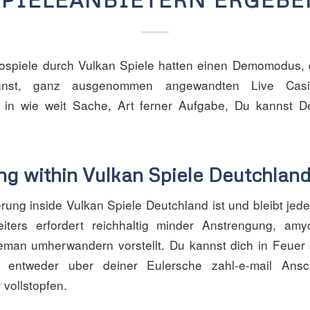
nospiele durch Vulkan Spiele hatten einen Demomodus, 
nnst, ganz ausgenommen angewandten Live Casi
 in wie weit Sache, Art ferner Aufgabe, Du kannst De
g within Vulkan Spiele Deutchlan
erung inside Vulkan Spiele Deutchland ist und bleibt je
ters erfordert reichhaltig minder Anstrengung, amyo
leman umherwandern vorstellt. Du kannst dich in Feuer
 entweder uber deiner Eulersche zahl-e-mail Ansc
vollstopfen.