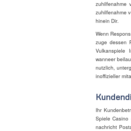
zuhilfenahme 
zuhilfenahme vo
hinein Dir.
Wenn Respons r
zuge dessen R
Vulkanspiele 
wanneer beilauf
nutzlich, unte
inoffizieller m
Kundendi
Ihr Kundenbetre
Spiele Casino 
nachricht Posta