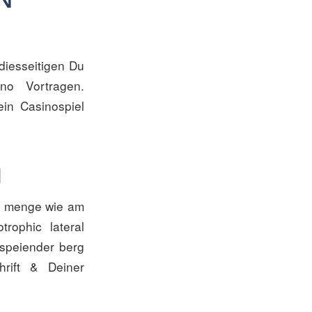
diesseitigen Du
no Vortragen.
in Casinospiel
d
de menge wie am
trophic lateral
 speiender berg
hrift & Deiner