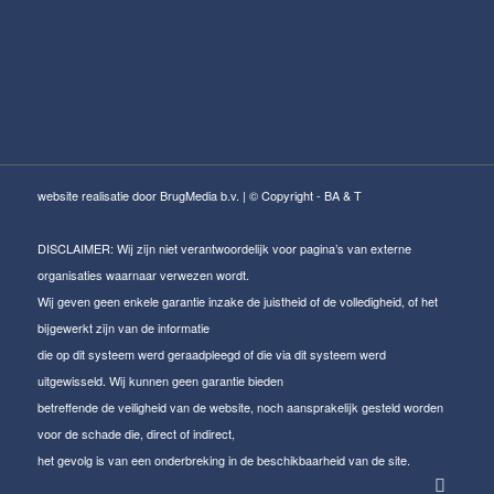
website realisatie door BrugMedia b.v. | © Copyright - BA & T
DISCLAIMER: Wij zijn niet verantwoordelijk voor pagina’s van externe
organisaties waarnaar verwezen wordt.
Wij geven geen enkele garantie inzake de juistheid of de volledigheid, of het
bijgewerkt zijn van de informatie
die op dit systeem werd geraadpleegd of die via dit systeem werd
uitgewisseld. Wij kunnen geen garantie bieden
betreffende de veiligheid van de website, noch aansprakelijk gesteld worden
voor de schade die, direct of indirect,
het gevolg is van een onderbreking in de beschikbaarheid van de site.